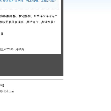
时将携塑料植草格、树池格栅、水生浮岛浮
携
塑料植草格
、树池格栅、水生浮岛浮床等产
老朋友莅临展会现场，共话合作、共谋发展！
饰展
至2026年5月举办
官网】
126.com