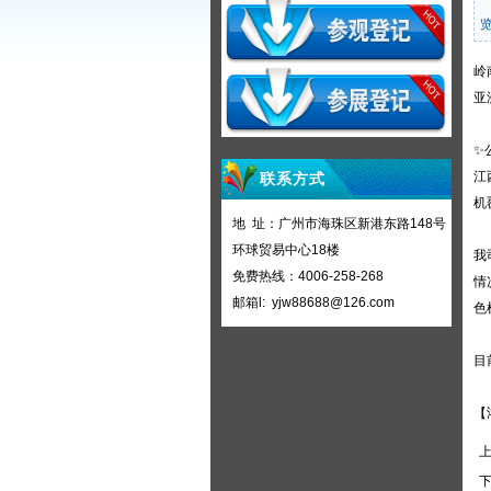
岭
亚
✨
江
联系方式
机
地 址：广州市海珠区新港东路148号
环球贸易中心18楼
我
免费热线：4006-258-268
情
邮箱l: yjw88688@126.com
色
目
【
上
下