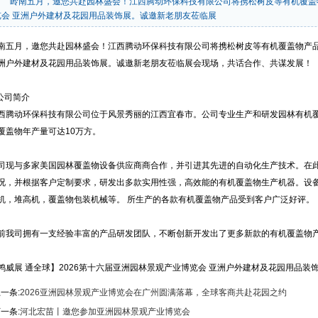
岭南五月，邀您共赴园林盛会！江西腾动环保科技有限公司将携松树皮等有机覆盖物
览会 亚洲户外建材及花园用品装饰展。诚邀新老朋友莅临展
南五月，邀您共赴园林盛会！江西腾动环保科技有限公司将携松树皮等
有机覆盖物
产
洲户外建材及花园用品装饰展。诚邀新老朋友莅临展会现场，共话合作、共谋发展！
公司简介
西腾动环保科技有限公司位于风景秀丽的江西宜春市。公司专业生产和研发园林有机
覆盖物年产量可达10万方。
司现与多家美国园林覆盖物设备供应商商合作，并引进其先进的自动化生产技术。在
况，并根据客户定制要求，研发出多款实用性强，高效能的有机覆盖物生产机器。设
机，堆高机，覆盖物包装机械等。 所生产的各款有机覆盖物产品受到客户广泛好评。
前我司拥有一支经验丰富的产品研发团队，不断创新开发出了更多新款的有机覆盖物
鸿威展 通全球】2026第十六届亚洲园林景观产业博览会 亚洲户外建材及花园用品装
一条:
2026亚洲园林景观产业博览会在广州圆满落幕，全球客商共赴花园之约
一条:
河北宏苗丨邀您参加亚洲园林景观产业博览会