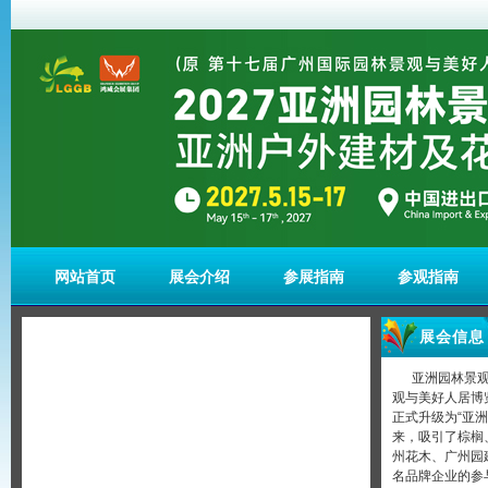
网站首页
展会介绍
参展指南
参观指南
展会信息
亚洲园林景观
观与美好人居博览
正式升级为“亚
来，吸引了棕榈
州花木、广州园
名品牌企业的参与