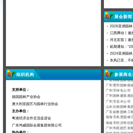
展会新闻
2026亚洲
球客商
江西腾动丨邀
河北宏苗丨邀
延期通知：“2
园用品
2024亚洲园
州之约！
东风已至，不
会第二
组织机构
参展商名
广东棕榈园林股
广州普邦园林
广州市绿化公司
支持单位：
广州园林建
德国园林产业协会
广州市花木公司
山水比德
澳大利亚园艺与园林行业协会
广东如春园林
主办单位：
珠海市风景园
粤港经济合作交流促进会
珠海市经济特区
广州华苑园
广东鸿威国际会展集团有限公司
珠海市经济特区
协办单位：