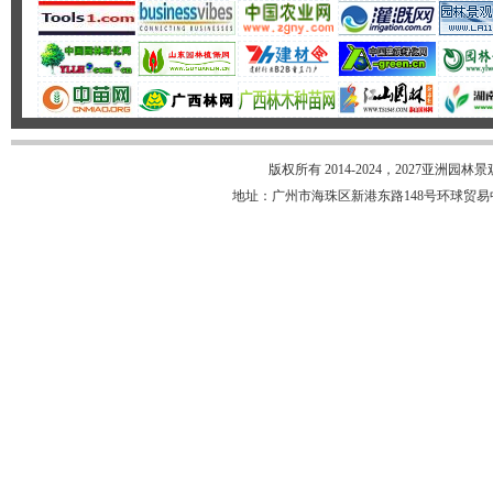
平南县百思特工
陕西唐语景观工
共享智能装备有
广州春秋设计有
广州市童圆康体
吉安市浩风灌溉
氨酯汀兰（南通
佛山市高明区田
爱彼（杭州）创
版权所有 2014-2024，2027亚
宁波欣豪农业科
河北融兴塑胶科
地址：广州市海珠区新港东路148号环球贸易中心18楼 
广东圣茵花卉园
廊坊勃昊塑料制
台州市宏叶塑模
厦门众川汇进出
邢台弘更金属制
广州必沃德供应
陕西迈乐环保科
北京琳海植保科
深圳市张杨环境
临沂市兰山区极
厦门艺传雕塑工
肇庆市高新区美
深圳市匠工坊艺
沧县新兴塑料容
广东万花丛影科
青岛辉煌雕塑有