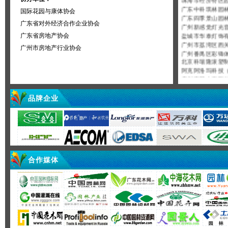
广东中科琪林
国际花园与康体协会
广东四季景山园
广州新感觉灯光
广东省对外经济合作企业协会
盐城市华泰灯饰
广东省房地产协会
广州市荔湾区西
广州番禺区彩锋
广州市房地产行业协会
北京科瑞隆滚塑
阿克阿洛玛科技
广州市花木有限
乐清市大荆镇富
文安县永大欧瑞
品牌企业
惠州市绿霸实业
深圳市绿霸科技
漳州桦树塑料制
台山市绿香美园
二十四（北京）
广东集雅景观工
杭州云乘园艺科
合作媒体
台州市盛尔达塑
南宁格瑞雅迪斯
苏州美轩塑业有
佛山市青洲人造
中山市卫林照明
四川卓异博川生
淄博正旭九霞织
广东艺良塑胶制